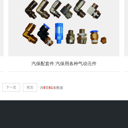
汽保配套件 汽保用各种气动元件
下一页
尾页
共
6
页
61
条数据